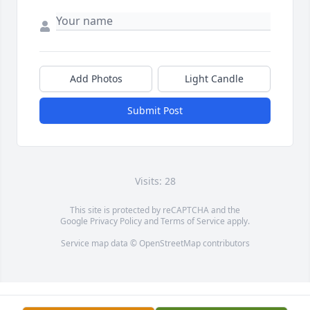
Add Photos
Light Candle
Submit Post
Visits: 28
This site is protected by reCAPTCHA and the
Google
Privacy Policy
and
Terms of Service
apply.
Service map data ©
OpenStreetMap
contributors